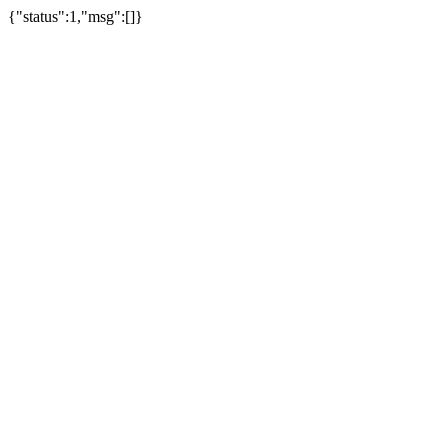
{"status":1,"msg":[]}