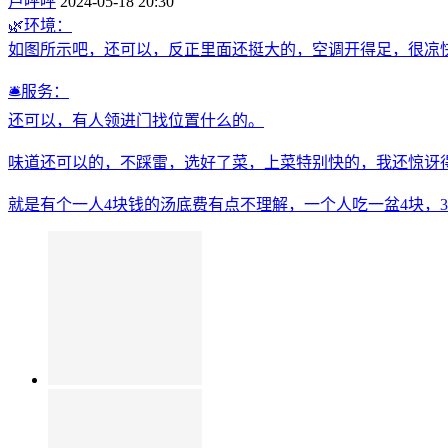
卢呼呼
2024-05-18 20:30
🌿环境：
如图所示吧，还可以，反正里面还挺大的，空调开得足，很凉
🛎️服务：
还可以，有人领进门找位置什么的。
味道还可以的，不踩雷，选好了菜，上菜特别快的，我还惊讶
就是有个一人4块钱的汤底费有点不理解，一个人吃一盆4块，