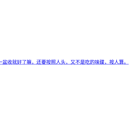
照一盆收就好了嘛，还要按照人头，又不是吃的味碟，按人算。