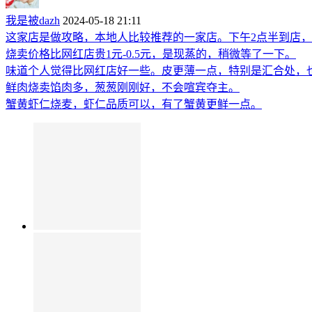
我是被dazh
2024-05-18 21:11
这家店是做攻略，本地人比较推荐的一家店。下午2点半到店
烧卖价格比网红店贵1元-0.5元，是现蒸的，稍微等了一下。
味道个人觉得比网红店好一些。皮更薄一点，特别是汇合处，
鲜肉烧卖馅肉多，葱葱刚刚好，不会喧宾夺主。
蟹黄虾仁烧麦，虾仁品质可以，有了蟹黄更鲜一点。